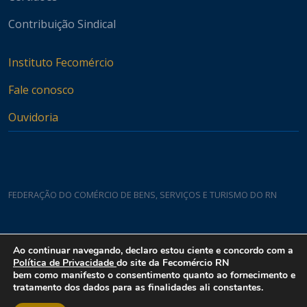
Contribuição Sindical
Instituto Fecomércio
Fale conosco
Ouvidoria
FEDERAÇÃO DO COMÉRCIO DE BENS, SERVIÇOS E TURISMO DO RN
Casa do Comércio
Ao continuar navegando, declaro estou ciente e concordo com a
Rua Padre João Damasceno, 1935 - Lagoa Nova CEP 59075-760
Política de Privacidade
do site da Fecomércio RN
bem como manifesto o consentimento quanto ao fornecimento e
tratamento dos dados para as finalidades ali constantes.