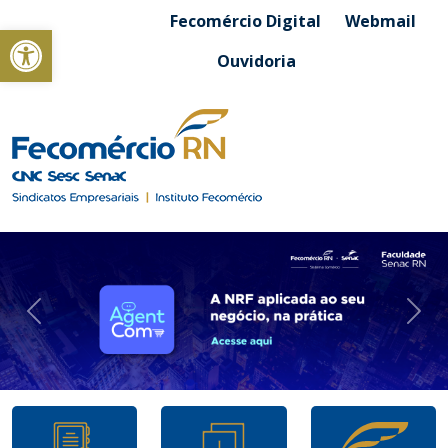
Fecomércio Digital
Webmail
Abrir a barra de ferramentas
Ouvidoria
Anterior
Pró