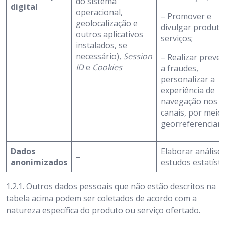
do sistema
digital
operacional,
– Promover e
geolocalização e
divulgar produto
outros aplicativos
serviços;
instalados, se
necessário),
Session
– Realizar preve
ID
e
Cookies
a fraudes,
personalizar a
experiência de
navegação nos
canais, por meio
georreferenciam
Dados
Elaborar análises
–
anonimizados
estudos estatísti
1.2.1. Outros dados pessoais que não estão descritos na
tabela acima podem ser coletados de acordo com a
natureza específica do produto ou serviço ofertado.