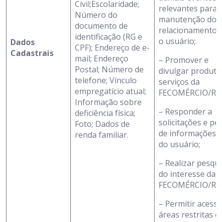
Civil;Escolaridade;
relevantes para 
Número do
manutenção do
documento de
relacionamento 
identificação (RG e
o usuário;
Dados
CPF); Endereço de e-
Cadastrais
mail; Endereço
– Promover e
Postal; Número de
divulgar produto
telefone; Vínculo
serviços da
empregatício atual;
FECOMÉRCIO/RN
Informação sobre
– Responder a
deficiência física;
solicitações e pe
Foto; Dados de
de informações
renda familiar.
do usuário;
– Realizar pesqu
do interesse da
FECOMÉRCIO/RN
– Permitir acesso
áreas restritas d