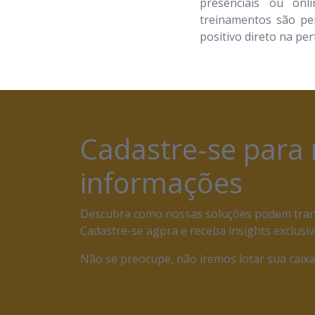
presenciais ou onli
treinamentos são pe
positivo direto na pe
Cadastre-se para
informações
Descubra como nossas soluções podem tran
Cadastre-se agpra e receba insights exclusiv
Não se preocupe, não iremos lotar sua caixa 