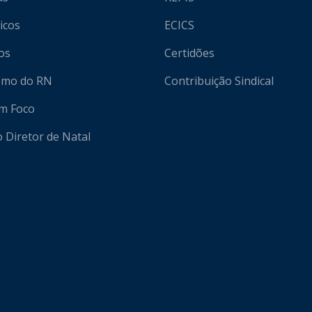
icos
ECICS
os
Certidões
ismo do RN
Contribuição Sindical
em Foco
o Diretor de Natal