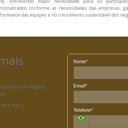
ne, oferecendo maior flexibilidade para os participa
rsonalizados conforme as necessidades das empresas, g
rformance das equipes e no crescimento sustentável dos neg
 mais
Nome*
Email*
sformar seu negócio.
os!
de e-mail :)
Telefone*