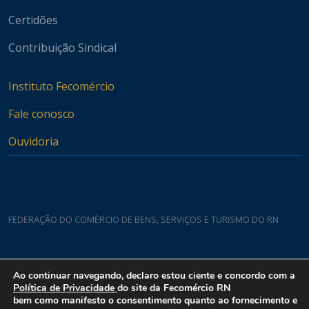
Certidões
Contribuição Sindical
Instituto Fecomércio
Fale conosco
Ouvidoria
FEDERAÇÃO DO COMÉRCIO DE BENS, SERVIÇOS E TURISMO DO RN
Casa do Comércio
Ao continuar navegando, declaro estou ciente e concordo com a
Rua Padre João Damasceno, 1935 - Lagoa Nova CEP 59075-760
Política de Privacidade
do site da Fecomércio RN
bem como manifesto o consentimento quanto ao fornecimento e