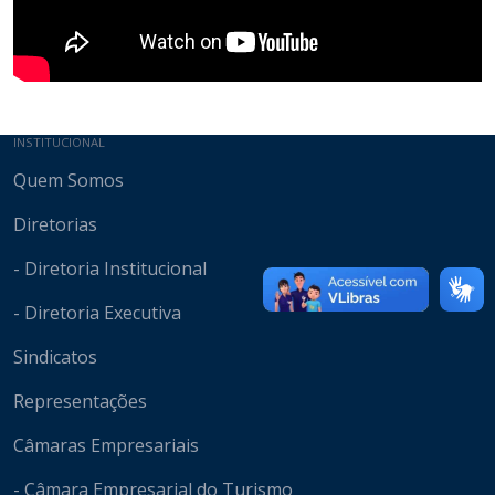
Mapa do site
INSTITUCIONAL
Quem Somos
Diretorias
- Diretoria Institucional
- Diretoria Executiva
Sindicatos
Representações
Câmaras Empresariais
- Câmara Empresarial do Turismo