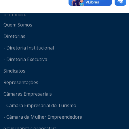
Mapa do site
INSTITUCIONAL
Quem Somos
Diretorias
- Diretoria Institucional
- Diretoria Executiva
Sindicatos
Representações
Câmaras Empresariais
- Câmara Empresarial do Turismo
- Câmara da Mulher Empreendedora
Governança Corporativa