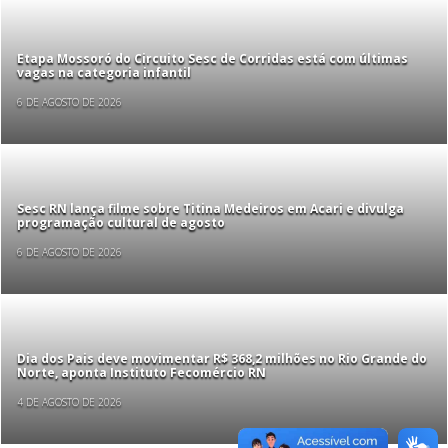
Etapa Mossoró do Circuito Sesc de Corridas está com últimas
vagas na categoria infantil
6 DE AGOSTO DE 2026
Sesc RN lança filme sobre Titina Medeiros em Acari e divulga
programação cultural de agosto
6 DE AGOSTO DE 2026
Dia dos Pais deve movimentar R$ 368,2 milhões no Rio Grande do
Norte, aponta Instituto Fecomércio RN
4 DE AGOSTO DE 2026