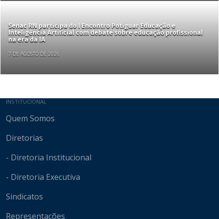
Senac RN participa do I Encontro Potiguar Educação e
Inteligência Artificial com debate sobre educação profissional
na era da IA
7 DE AGOSTO DE 2026
Mapa do site
INSTITUCIONAL
Quem Somos
Diretorias
- Diretoria Institucional
- Diretoria Executiva
Sindicatos
Representações