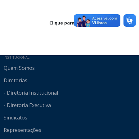
Clique para baixar
Mapa do site
INSTITUCIONAL
Quem Somos
Diretorias
- Diretoria Institucional
- Diretoria Executiva
Sindicatos
Representações