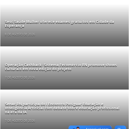
Sesc Saúde Mulher oferece exames gratuitos em Cidade da
Esperança
8 DE AGOSTO DE 2026
Operação Cashback: Sistema Fecomércio RN promove shows
culturais em nova edição do projeto
7 DE AGOSTO DE 2026
Senac RN participa do I Encontro Potiguar Educação e
Inteligência Artificial com debate sobre educação profissional
na era da IA
7 DE AGOSTO DE 2026