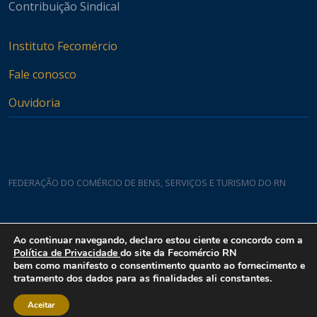
Contribuição Sindical
Instituto Fecomércio
Fale conosco
Ouvidoria
FEDERAÇÃO DO COMÉRCIO DE BENS, SERVIÇOS E TURISMO DO RN
Casa do Comércio
Ao continuar navegando, declaro estou ciente e concordo com a
Rua Padre João Damasceno, 1935 - Lagoa Nova CEP 59075-760
Política de Privacidade
do site da Fecomércio RN
bem como manifesto o consentimento quanto ao fornecimento e
tratamento dos dados para as finalidades ali constantes.
Aceitar