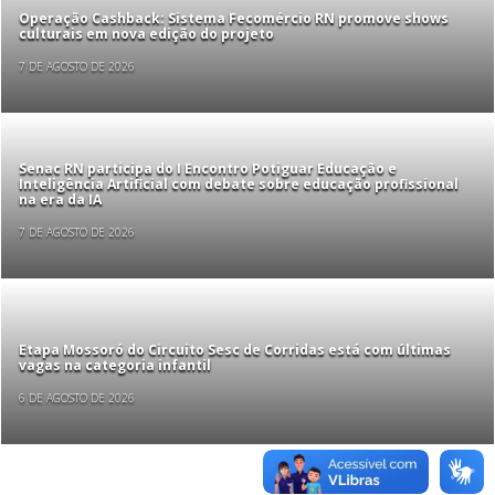
Operação Cashback: Sistema Fecomércio RN promove shows
culturais em nova edição do projeto
7 DE AGOSTO DE 2026
Senac RN participa do I Encontro Potiguar Educação e
Inteligência Artificial com debate sobre educação profissional
na era da IA
7 DE AGOSTO DE 2026
Etapa Mossoró do Circuito Sesc de Corridas está com últimas
vagas na categoria infantil
6 DE AGOSTO DE 2026