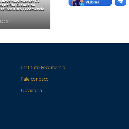
is deve movimentar R$
es no Rio Grande do
nta Instituto Fecomércio
E 2026
Instituto Fecomércio
Fale conosco
Ouvidoria