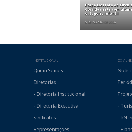
Etapa Mossoró do Circui
Corridas está com últim
categoria infantil
6 DE AGOSTO DE 2026
Mapa do site
INSTITUCIONAL
COMUNI
Quem Somos
Notíci
Diretorias
Periód
- Diretoria Institucional
Projet
- Diretoria Executiva
- Tur
Sindicatos
- RN 
Representações
- Plan