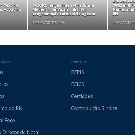
Dia dos Pa
to Sesc de
Sesc RN lança filme sobre Titina
368,2 milhõ
as vagas na
Medeiros em Acari e divulga
Norte, apo
programação cultural de agosto
RN
6 DE AGOSTO DE 2026
4 DE AGOSTO D
CAÇÃO
SERVIÇOS
as
REPIS
icos
ECICS
os
Certidões
ismo do RN
Contribuição Sindical
em Foco
o Diretor de Natal