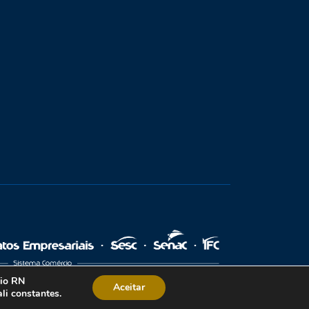
cio RN
Aceitar
li constantes.