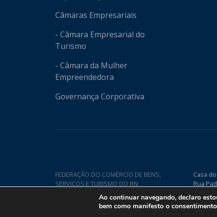
Câmaras Empresariais
- Câmara Empresarial do
Turismo
- Câmara da Mulher
Empreendedora
Governança Corporativa
FEDERAÇÃO DO COMÉRCIO DE BENS,
Casa do
SERVIÇOS E TURISMO DO RN
Rua Pad
Nova CE
Ao continuar navegando, declaro est
bem como manifesto o consentimento q