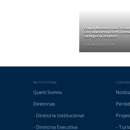
Etapa Mossoró do Circui
Corridas está com últim
categoria infantil
6 DE AGOSTO DE 2026
Mapa do site
INSTITUCIONAL
COMUNI
Quem Somos
Notíci
Diretorias
Periód
- Diretoria Institucional
Projet
- Diretoria Executiva
- Tur