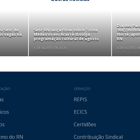
Dia dos Pa
to Sesc de
Sesc RN lança filme sobre Titina
368,2 milhõ
as vagas na
Medeiros em Acari e divulga
Norte, apo
programação cultural de agosto
RN
6 DE AGOSTO DE 2026
4 DE AGOSTO D
CAÇÃO
SERVIÇOS
as
REPIS
icos
ECICS
os
Certidões
ismo do RN
Contribuição Sindical