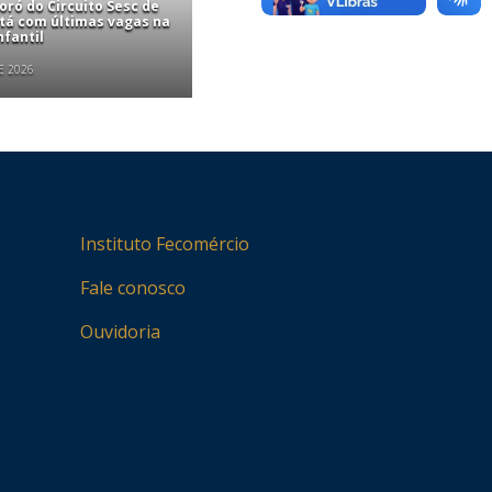
ró do Circuito Sesc de
stá com últimas vagas na
nfantil
E 2026
Instituto Fecomércio
Fale conosco
Ouvidoria