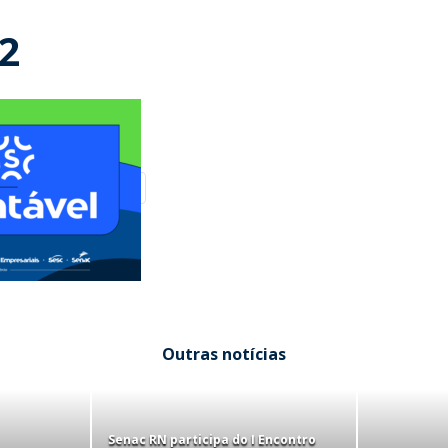
2
Outras notícias
Senac RN participa do I Encontro