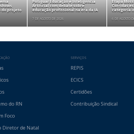
tema
Potiguar Educação e Inteligência
Etapa Mosso
 shows
Artificial com debate sobre
Corridas e
 do projeto
educação profissional na era da IA
categoria i
7 DE AGOSTO DE 2026
6 DE AGOSTO D
CAÇÃO
SERVIÇOS
as
REPIS
icos
ECICS
os
Certidões
ismo do RN
Contribuição Sindical
em Foco
o Diretor de Natal