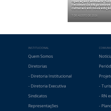
Operação Cashback: Sis
Fecomércio RN promove
culturais em nova edição
7 DE AGOSTO DE 2026
Mapa do site
INSTITUCIONAL
COMUNI
Quem Somos
Notíci
Diretorias
Periód
- Diretoria Institucional
Projet
- Diretoria Executiva
- Tur
Sindicatos
- RN 
Representações
- Plan