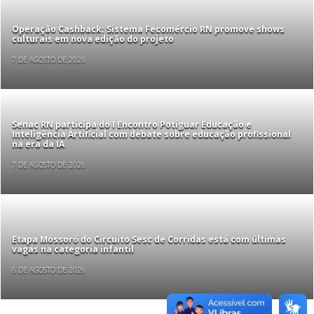
Operação Cashback: Sistema Fecomércio RN promove shows
culturais em nova edição do projeto
7 DE AGOSTO DE 2026
Senac RN participa do I Encontro Potiguar Educação e
Inteligência Artificial com debate sobre educação profissional
na era da IA
7 DE AGOSTO DE 2026
Etapa Mossoró do Circuito Sesc de Corridas está com últimas
vagas na categoria infantil
6 DE AGOSTO DE 2026