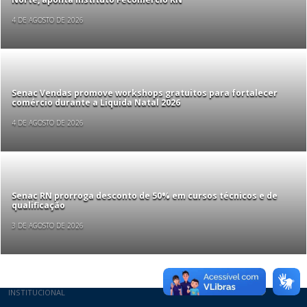
4 DE AGOSTO DE 2026
Senac Vendas promove workshops gratuitos para fortalecer
comércio durante a Liquida Natal 2026
4 DE AGOSTO DE 2026
Senac RN prorroga desconto de 50% em cursos técnicos e de
qualificação
3 DE AGOSTO DE 2026
Mapa do site
INSTITUCIONAL