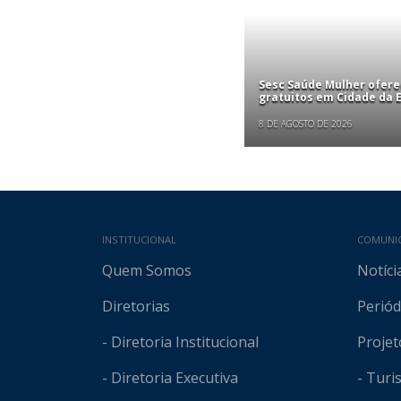
Sesc Saúde Mulher ofer
gratuitos em Cidade da
8 DE AGOSTO DE 2026
Mapa do site
INSTITUCIONAL
COMUNI
Quem Somos
Notíci
Diretorias
Periód
- Diretoria Institucional
Projet
- Diretoria Executiva
- Tur