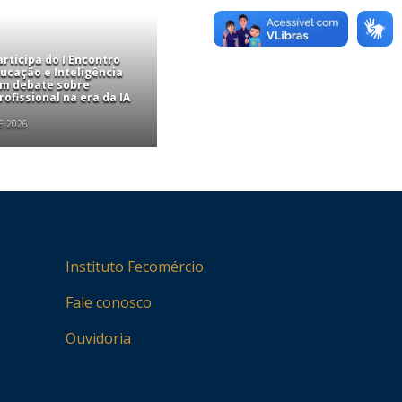
rticipa do I Encontro
ucação e Inteligência
com debate sobre
ofissional na era da IA
E 2026
Instituto Fecomércio
Fale conosco
Ouvidoria