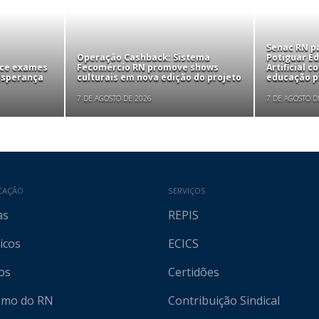
Senac RN pa
Operação Cashback: Sistema
Potiguar Ed
ece exames
Fecomércio RN promove shows
Artificial 
 Esperança
culturais em nova edição do projeto
educação pr
7 DE AGOSTO DE 2026
7 DE AGOSTO D
CAÇÃO
SERVIÇOS
as
REPIS
icos
ECICS
os
Certidões
ismo do RN
Contribuição Sindical