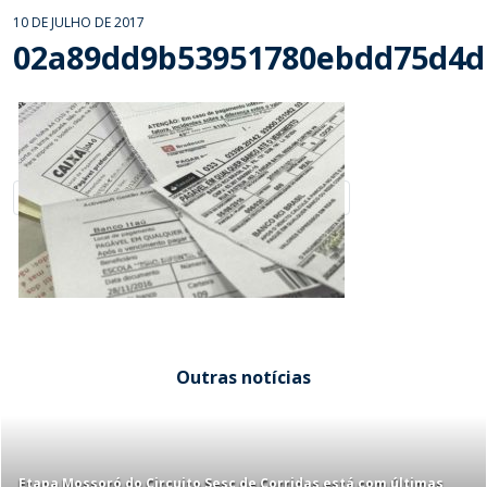
10 DE JULHO DE 2017
02a89dd9b53951780ebdd75d4d
Outras notícias
Etapa Mossoró do Circuito Sesc de Corridas está com últimas