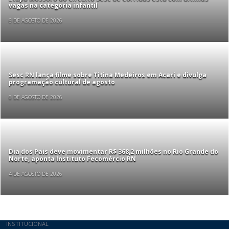
vagas na categoria infantil
6 DE AGOSTO DE 2026
Sesc RN lança filme sobre Titina Medeiros em Acari e divulga
programação cultural de agosto
6 DE AGOSTO DE 2026
Dia dos Pais deve movimentar R$ 368,2 milhões no Rio Grande do
Norte, aponta Instituto Fecomércio RN
4 DE AGOSTO DE 2026
INSTITUCIONAL