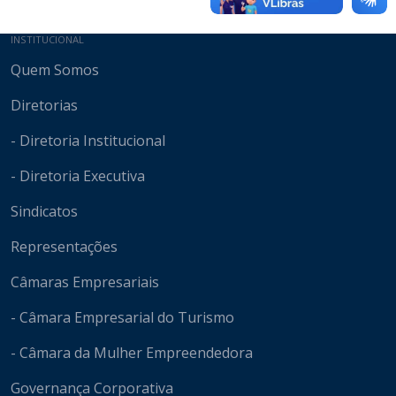
Mapa do site
INSTITUCIONAL
Quem Somos
Diretorias
- Diretoria Institucional
- Diretoria Executiva
Sindicatos
Representações
Câmaras Empresariais
- Câmara Empresarial do Turismo
- Câmara da Mulher Empreendedora
Governança Corporativa