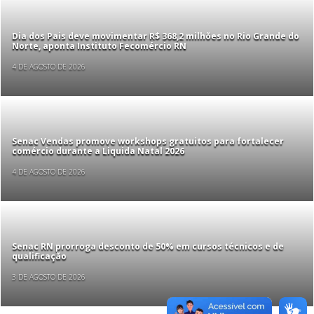
Dia dos Pais deve movimentar R$ 368,2 milhões no Rio Grande do
Norte, aponta Instituto Fecomércio RN
4 DE AGOSTO DE 2026
Senac Vendas promove workshops gratuitos para fortalecer
comércio durante a Liquida Natal 2026
4 DE AGOSTO DE 2026
Senac RN prorroga desconto de 50% em cursos técnicos e de
qualificação
3 DE AGOSTO DE 2026