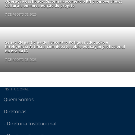
Operação Cashback: Sistema Fecomércio RN promove shows
culturais em nova edição do projeto
7 DE AGOSTO DE 2026
Senac RN participa do I Encontro Potiguar Educação e
Inteligência Artificial com debate sobre educação profissional
na era da IA
7 DE AGOSTO DE 2026
Mapa do site
INSTITUCIONAL
Quem Somos
Diretorias
- Diretoria Institucional