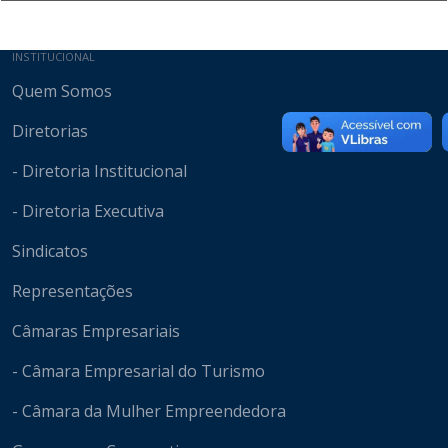
Mapa do site
INSTITUCIONAL
Quem Somos
Diretorias
- Diretoria Institucional
- Diretoria Executiva
Sindicatos
Representações
Câmaras Empresariais
- Câmara Empresarial do Turismo
- Câmara da Mulher Empreendedora