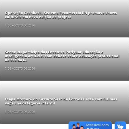
Operação Cashback: Sistema Fecomércio RN promove shows
culturais em nova edição do projeto
7 DE AGOSTO DE 2026
Senac RN participa do I Encontro Potiguar Educação e
Inteligência Artificial com debate sobre educação profissional
na era da IA
7 DE AGOSTO DE 2026
Etapa Mossoró do Circuito Sesc de Corridas está com últimas
vagas na categoria infantil
6 DE AGOSTO DE 2026