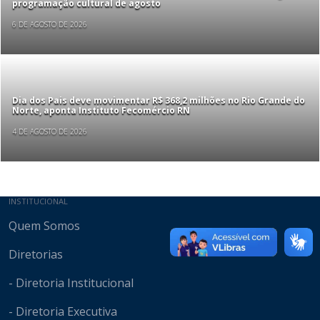
programação cultural de agosto
6 DE AGOSTO DE 2026
Dia dos Pais deve movimentar R$ 368,2 milhões no Rio Grande do
Norte, aponta Instituto Fecomércio RN
4 DE AGOSTO DE 2026
Mapa do site
INSTITUCIONAL
Quem Somos
Diretorias
- Diretoria Institucional
- Diretoria Executiva