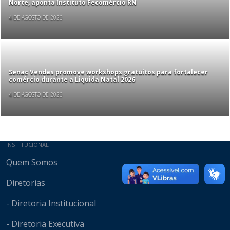
Norte, aponta Instituto Fecomércio RN
4 DE AGOSTO DE 2026
Senac Vendas promove workshops gratuitos para fortalecer
comércio durante a Liquida Natal 2026
4 DE AGOSTO DE 2026
Mapa do site
INSTITUCIONAL
Quem Somos
Diretorias
- Diretoria Institucional
- Diretoria Executiva