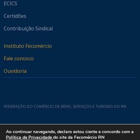
ECICS
Certidões
Contribuição Sindical
Instituto Fecomércio
Fale conosco
Ouvidoria
FEDERAÇÃO DO COMÉRCIO DE BENS, SERVIÇOS E TURISMO DO RN
Casa do Comércio
Ao continuar navegando, declaro estou ciente e concordo com a
Rua Padre João Damasceno, 1935 - Lagoa Nova CEP 59075-760
Política de Privacidade
do site da Fecomércio RN