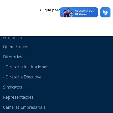
Clique para baixar
Mapa do site
INSTITUCIONAL
Quem Somos
Diretorias
- Diretoria Institucional
- Diretoria Executiva
Sindicatos
Representações
Câmaras Empresariais