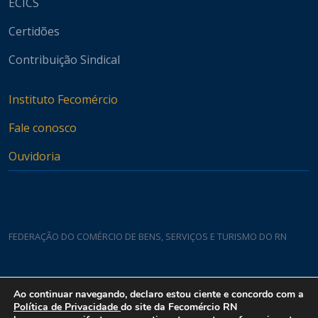
ECICS
Certidões
Contribuição Sindical
Instituto Fecomércio
Fale conosco
Ouvidoria
FEDERAÇÃO DO COMÉRCIO DE BENS, SERVIÇOS E TURISMO DO RN
Casa do Comércio
Ao continuar navegando, declaro estou ciente e concordo com a
Rua Padre João Damasceno, 1935 - Lagoa Nova CEP 59075-760
Política de Privacidade
do site da Fecomércio RN