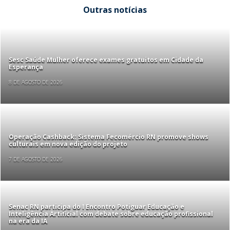
Outras notícias
Sesc Saúde Mulher oferece exames gratuitos em Cidade da
Esperança
8 DE AGOSTO DE 2026
Operação Cashback: Sistema Fecomércio RN promove shows
culturais em nova edição do projeto
7 DE AGOSTO DE 2026
Senac RN participa do I Encontro Potiguar Educação e
Inteligência Artificial com debate sobre educação profissional
na era da IA