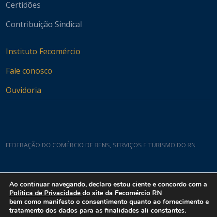
Certidões
Contribuição Sindical
Instituto Fecomércio
Fale conosco
Ouvidoria
FEDERAÇÃO DO COMÉRCIO DE BENS, SERVIÇOS E TURISMO DO RN
Casa do Comércio
Ao continuar navegando, declaro estou ciente e concordo com a
Rua Padre João Damasceno, 1935 - Lagoa Nova CEP 59075-760
Política de Privacidade
do site da Fecomércio RN
bem como manifesto o consentimento quanto ao fornecimento e
tratamento dos dados para as finalidades ali constantes.