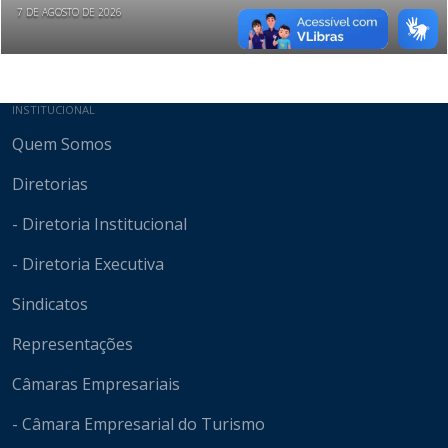
7 DE AGOSTO DE 2026
Mapa do site
INSTITUCIONAL
Quem Somos
Diretorias
- Diretoria Institucional
- Diretoria Executiva
Sindicatos
Representações
Câmaras Empresariais
- Câmara Empresarial do Turismo