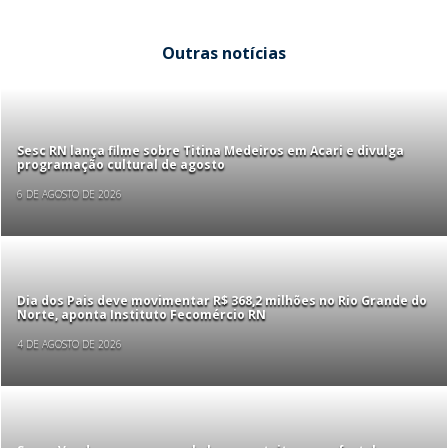
Outras notícias
Sesc RN lança filme sobre Titina Medeiros em Acari e divulga
programação cultural de agosto
6 DE AGOSTO DE 2026
Dia dos Pais deve movimentar R$ 368,2 milhões no Rio Grande do
Norte, aponta Instituto Fecomércio RN
4 DE AGOSTO DE 2026