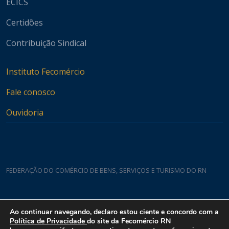
ECICS
Certidões
Contribuição Sindical
Instituto Fecomércio
Fale conosco
Ouvidoria
FEDERAÇÃO DO COMÉRCIO DE BENS, SERVIÇOS E TURISMO DO RN
Casa do Comércio
Ao continuar navegando, declaro estou ciente e concordo com a
Rua Padre João Damasceno, 1935 - Lagoa Nova CEP 59075-760
Política de Privacidade
do site da Fecomércio RN