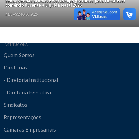
Senac Vendas promove workshops gratuitos para fortalecer
comércio durante a Liquida Natal 2026
4 DE AGOSTO DE 2026
Mapa do site
INSTITUCIONAL
Quem Somos
Diretorias
- Diretoria Institucional
- Diretoria Executiva
Sindicatos
Representações
Câmaras Empresariais