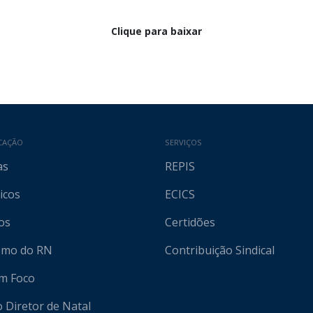
Clique para baixar
CAÇÃO
SERVIÇOS
as
REPIS
icos
ECICS
os
Certidões
ismo do RN
Contribuição Sindical
em Foco
o Diretor de Natal