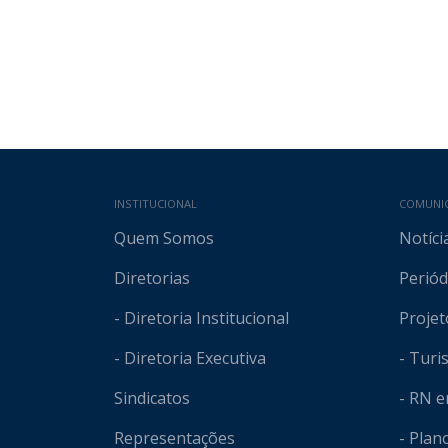
Mapa do site
INSTITUCIONAL
COMUNI
Quem Somos
Notíci
Diretorias
Periód
- Diretoria Institucional
Projet
- Diretoria Executiva
- Tur
Sindicatos
- RN 
Representações
- Plan