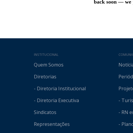
Mapa do site
INSTITUCIONAL
COMUNI
Quem Somos
Notíci
Diretorias
Periód
- Diretoria Institucional
Projet
- Diretoria Executiva
- Tur
Sindicatos
- RN 
Representações
- Plan