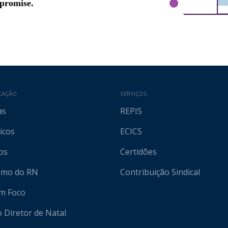
CAÇÃO
SERVIÇOS
as
REPIS
icos
ECICS
os
Certidões
ismo do RN
Contribuição Sindical
em Foco
o Diretor de Natal