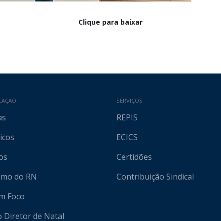
Clique para baixar
CAÇÃO
SERVIÇOS
as
REPIS
icos
ECICS
os
Certidões
ismo do RN
Contribuição Sindical
em Foco
o Diretor de Natal