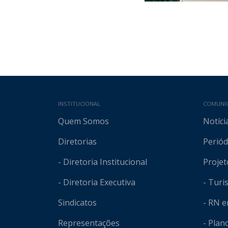
Mapa do site
INSTITUCIONAL
COMUNI
Quem Somos
Notíci
Diretorias
Periód
- Diretoria Institucional
Projet
- Diretoria Executiva
- Tur
Sindicatos
- RN 
Representações
- Plan