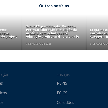
Outras notícias
Senac RN participa do I Encontro
tema
Potiguar Educação e Inteligência
Etapa Mosso
 shows
Artificial com debate sobre
Corridas e
 do projeto
educação profissional na era da IA
categoria i
7 DE AGOSTO DE 2026
6 DE AGOSTO D
CAÇÃO
SERVIÇOS
as
REPIS
icos
ECICS
os
Certidões