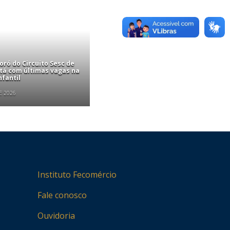
ró do Circuito Sesc de
stá com últimas vagas na
nfantil
E 2026
Instituto Fecomércio
Fale conosco
Ouvidoria