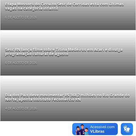
Etapa Mossoró do Circuito Sesc de Corridas está com últimas
vagas na categoria infantil
6 DE AGOSTO DE 2026
Sesc RN lança filme sobre Titina Medeiros em Acari e divulga
programação cultural de agosto
6 DE AGOSTO DE 2026
Dia dos Pais deve movimentar R$ 368,2 milhões no Rio Grande do
Norte, aponta Instituto Fecomércio RN
4 DE AGOSTO DE 2026