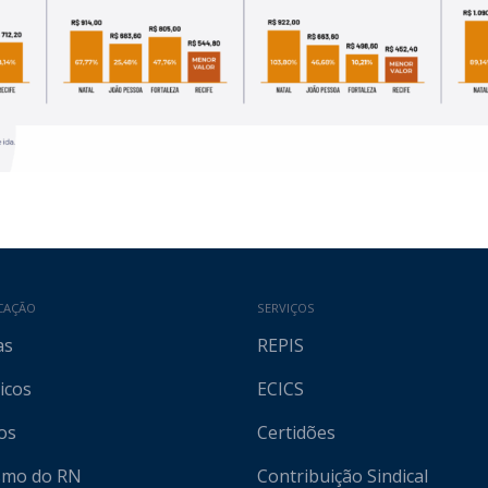
CAÇÃO
SERVIÇOS
as
REPIS
icos
ECICS
os
Certidões
ismo do RN
Contribuição Sindical