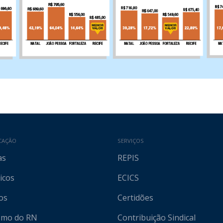
CAÇÃO
SERVIÇOS
as
REPIS
icos
ECICS
os
Certidões
ismo do RN
Contribuição Sindical