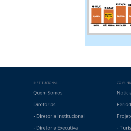
Mapa do site
INSTITUCIONAL
COMUNI
Quem Somos
Notíci
Diretorias
Periód
- Diretoria Institucional
Projet
- Diretoria Executiva
- Tur