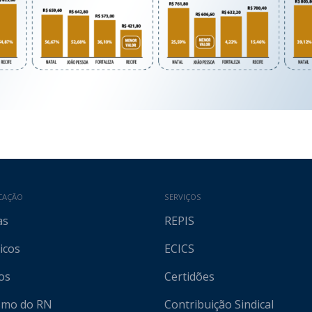
CAÇÃO
SERVIÇOS
as
REPIS
icos
ECICS
os
Certidões
ismo do RN
Contribuição Sindical