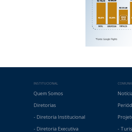
Mapa do site
INSTITUCIONAL
COMUNI
Quem Somos
Notíci
Diretorias
Periód
- Diretoria Institucional
Projet
- Diretoria Executiva
- Tur