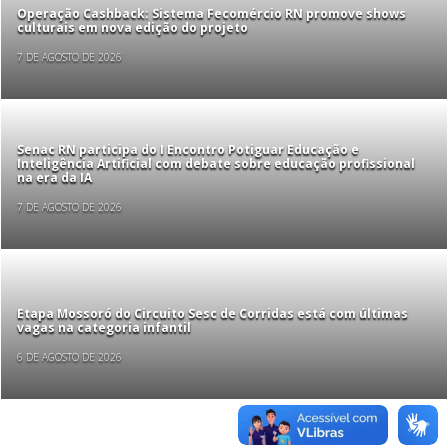
Operação Cashback: Sistema Fecomércio RN promove shows
culturais em nova edição do projeto
7 DE AGOSTO DE 2026
Senac RN participa do I Encontro Potiguar Educação e
Inteligência Artificial com debate sobre educação profissional
na era da IA
7 DE AGOSTO DE 2026
Etapa Mossoró do Circuito Sesc de Corridas está com últimas
vagas na categoria infantil
6 DE AGOSTO DE 2026