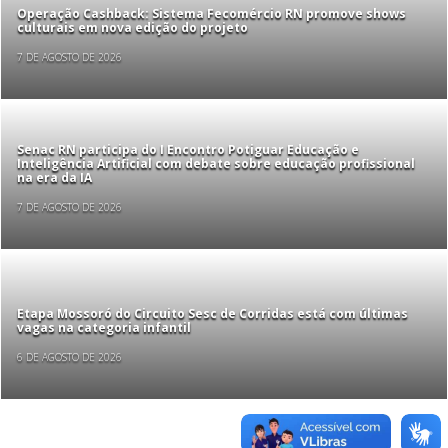
Operação Cashback: Sistema Fecomércio RN promove shows
culturais em nova edição do projeto
7 DE AGOSTO DE 2026
Senac RN participa do I Encontro Potiguar Educação e
Inteligência Artificial com debate sobre educação profissional
na era da IA
7 DE AGOSTO DE 2026
Etapa Mossoró do Circuito Sesc de Corridas está com últimas
vagas na categoria infantil
6 DE AGOSTO DE 2026