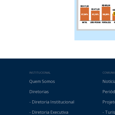
Mapa do site
INSTITUCIONAL
COMUNI
Quem Somos
Notíci
Diretorias
Periód
- Diretoria Institucional
Projet
- Diretoria Executiva
- Tur