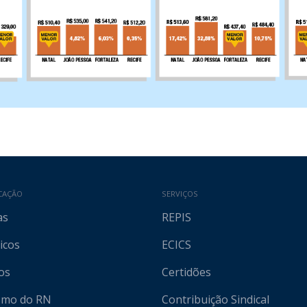
CAÇÃO
SERVIÇOS
as
REPIS
icos
ECICS
os
Certidões
ismo do RN
Contribuição Sindical