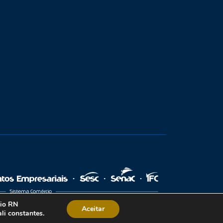
cio RN
Aceitar
li constantes.