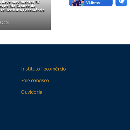
is deve movimentar R$
es no Rio Grande do
nta Instituto Fecomércio
E 2026
Instituto Fecomércio
Fale conosco
Ouvidoria