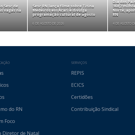
Dia dos Pa
to Sesc de
Sesc RN lança filme sobre Titina
368,2 milhõ
as vagas na
Medeiros em Acari e divulga
Norte, apo
programação cultural de agosto
RN
6 DE AGOSTO DE 2026
4 DE AGOSTO D
CAÇÃO
SERVIÇOS
as
REPIS
icos
ECICS
os
Certidões
ismo do RN
Contribuição Sindical
em Foco
o Diretor de Natal