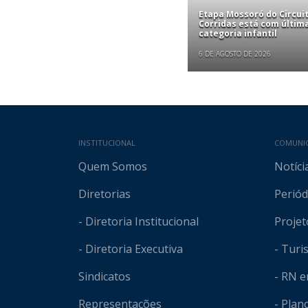
Etapa Mossoró do Circui
Corridas está com últim
categoria infantil
6 DE AGOSTO DE 2026
Mapa do site
INSTITUCIONAL
COMUNI
Quem Somos
Notíci
Diretorias
Periód
- Diretoria Institucional
Projet
- Diretoria Executiva
- Tur
Sindicatos
- RN 
Representações
- Plan