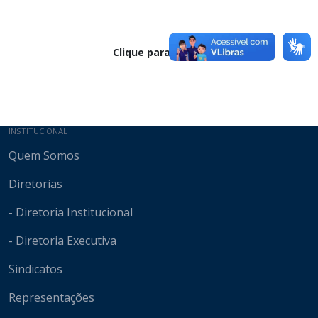
Clique para baixar
Mapa do site
INSTITUCIONAL
Quem Somos
Diretorias
- Diretoria Institucional
- Diretoria Executiva
Sindicatos
Representações