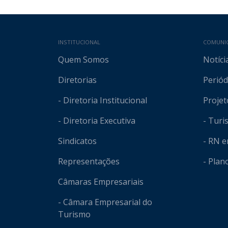
Mapa do site
INSTITUCIONAL
COMUNI
Quem Somos
Notíci
Diretorias
Periód
- Diretoria Institucional
Projet
- Diretoria Executiva
- Tur
Sindicatos
- RN 
Representações
- Plan
Câmaras Empresariais
- Câmara Empresarial do
Turismo