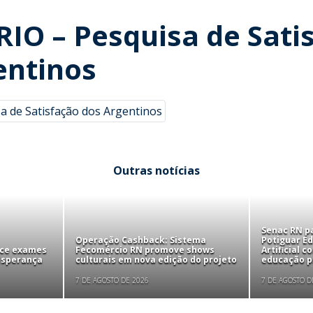
IO – Pesquisa de Sati
entinos
a de Satisfação dos Argentinos
Outras notícias
Senac RN pa
Operação Cashback: Sistema
Potiguar Ed
ece exames
Fecomércio RN promove shows
Artificial 
 Esperança
culturais em nova edição do projeto
educação pr
7 DE AGOSTO DE 2026
7 DE AGOSTO D