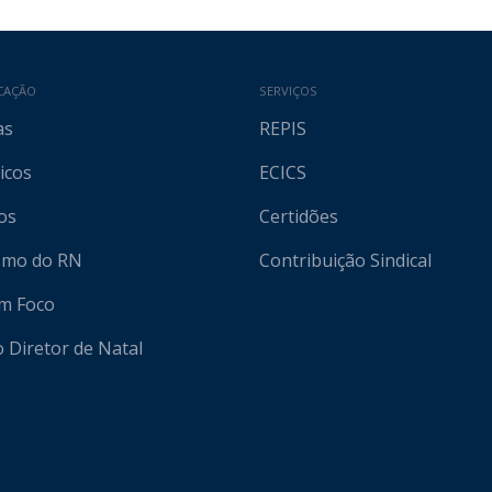
CAÇÃO
SERVIÇOS
as
REPIS
icos
ECICS
os
Certidões
ismo do RN
Contribuição Sindical
em Foco
o Diretor de Natal