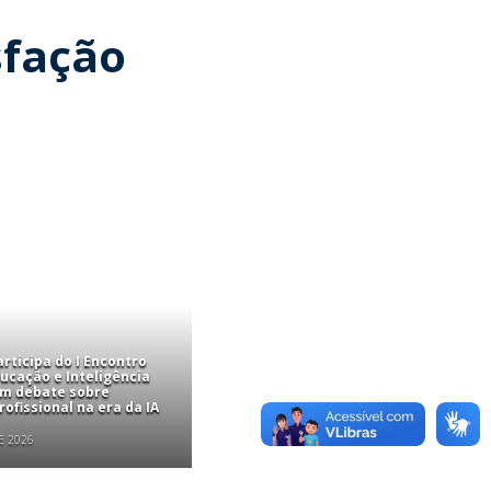
sfação
rticipa do I Encontro
ucação e Inteligência
com debate sobre
ofissional na era da IA
E 2026