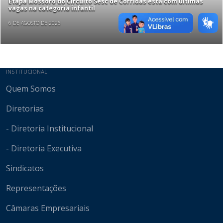
Etapa Mossoró do Circuito Sesc de Corridas está com últimas
vagas na categoria infantil
6 DE AGOSTO DE 2026
Mapa do site
INSTITUCIONAL
Quem Somos
Diretorias
- Diretoria Institucional
- Diretoria Executiva
Sindicatos
Representações
Câmaras Empresariais