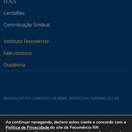
ECICS
Certidões
Contribuição Sindical
Instituto Fecomércio
Fale conosco
Ouvidoria
FEDERAÇÃO DO COMÉRCIO DE BENS, SERVIÇOS E TURISMO DO RN
Casa do Comércio
Ao continuar navegando, declaro estou ciente e concordo com a
Rua Padre João Damasceno, 1935 - Lagoa Nova CEP 59075-760
Política de Privacidade
do site da Fecomércio RN