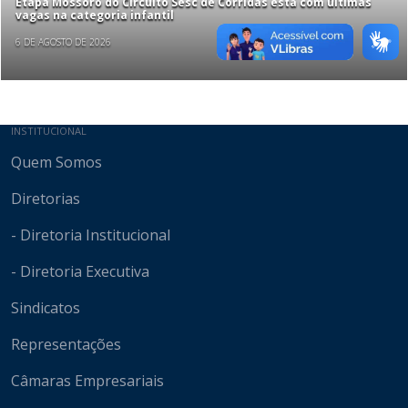
Etapa Mossoró do Circuito Sesc de Corridas está com últimas
vagas na categoria infantil
6 DE AGOSTO DE 2026
Mapa do site
INSTITUCIONAL
Quem Somos
Diretorias
- Diretoria Institucional
- Diretoria Executiva
Sindicatos
Representações
Câmaras Empresariais