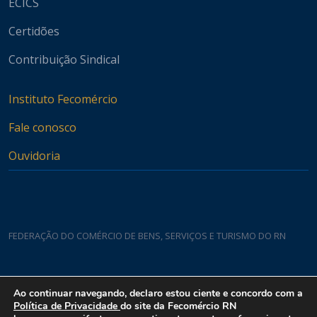
ECICS
Certidões
Contribuição Sindical
Instituto Fecomércio
Fale conosco
Ouvidoria
FEDERAÇÃO DO COMÉRCIO DE BENS, SERVIÇOS E TURISMO DO RN
Casa do Comércio
Ao continuar navegando, declaro estou ciente e concordo com a
Rua Padre João Damasceno, 1935 - Lagoa Nova CEP 59075-760
Política de Privacidade
do site da Fecomércio RN