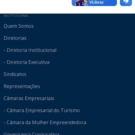
Mapa do site
INSTITUCIONAL
Quem Somos
Diretorias
- Diretoria Institucional
- Diretoria Executiva
Sindicatos
Representações
Câmaras Empresariais
- Câmara Empresarial do Turismo
- Câmara da Mulher Empreendedora
Governança Corporativa