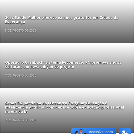
Sesc Saúde Mulher oferece exames gratuitos em Cidade da
Esperança
8 DE AGOSTO DE 2026
Operação Cashback: Sistema Fecomércio RN promove shows
culturais em nova edição do projeto
7 DE AGOSTO DE 2026
Senac RN participa do I Encontro Potiguar Educação e
Inteligência Artificial com debate sobre educação profissional
na era da IA
7 DE AGOSTO DE 2026