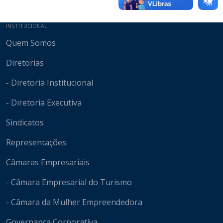
Mapa do site
INSTITUCIONAL
Quem Somos
Diretorias
- Diretoria Institucional
- Diretoria Executiva
Sindicatos
Representações
Câmaras Empresariais
- Câmara Empresarial do Turismo
- Câmara da Mulher Empreendedora
Governança Corporativa