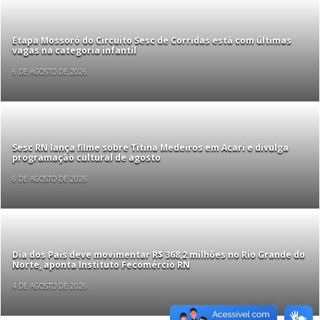
Etapa Mossoró do Circuito Sesc de Corridas está com últimas
vagas na categoria infantil
6 DE AGOSTO DE 2026
Sesc RN lança filme sobre Titina Medeiros em Acari e divulga
programação cultural de agosto
6 DE AGOSTO DE 2026
Dia dos Pais deve movimentar R$ 368,2 milhões no Rio Grande do
Norte, aponta Instituto Fecomércio RN
4 DE AGOSTO DE 2026