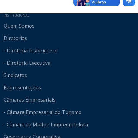
Mapa do site
INSTITUCIONAL
Quem Somos
Diretorias
- Diretoria Institucional
- Diretoria Executiva
Sindicatos
Representações
Câmaras Empresariais
- Câmara Empresarial do Turismo
- Câmara da Mulher Empreendedora
Governança Corporativa