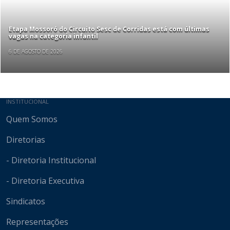
Etapa Mossoró do Circuito Sesc de Corridas está com últimas
vagas na categoria infantil
6 DE AGOSTO DE 2026
Mapa do site
INSTITUCIONAL
Quem Somos
Diretorias
- Diretoria Institucional
- Diretoria Executiva
Sindicatos
Representações