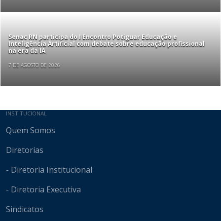
Senac RN participa do I Encontro Potiguar Educação e
Inteligência Artificial com debate sobre educação profissional
na era da IA
7 DE AGOSTO DE 2026
Mapa do site
INSTITUCIONAL
Quem Somos
Diretorias
- Diretoria Institucional
- Diretoria Executiva
Sindicatos