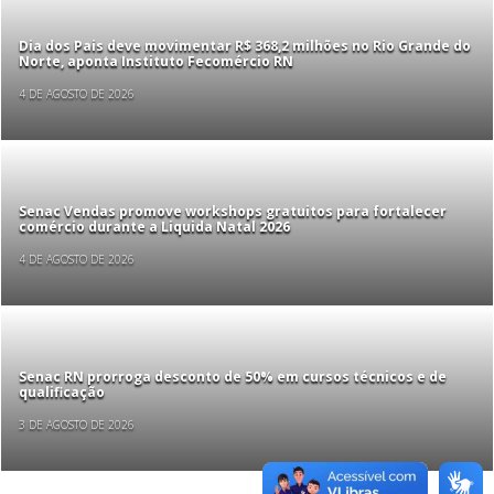
Dia dos Pais deve movimentar R$ 368,2 milhões no Rio Grande do
Norte, aponta Instituto Fecomércio RN
4 DE AGOSTO DE 2026
Senac Vendas promove workshops gratuitos para fortalecer
comércio durante a Liquida Natal 2026
4 DE AGOSTO DE 2026
Senac RN prorroga desconto de 50% em cursos técnicos e de
qualificação
3 DE AGOSTO DE 2026