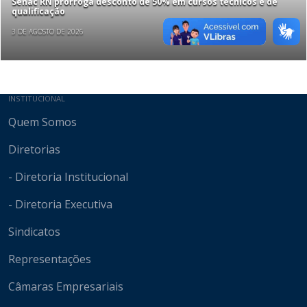
Senac RN prorroga desconto de 50% em cursos técnicos e de
qualificação
3 DE AGOSTO DE 2026
Mapa do site
INSTITUCIONAL
Quem Somos
Diretorias
- Diretoria Institucional
- Diretoria Executiva
Sindicatos
Representações
Câmaras Empresariais