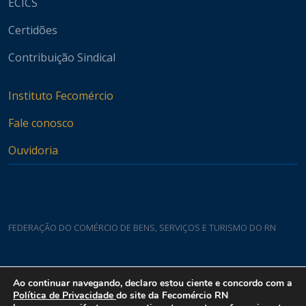
ECICS
Certidões
Contribuição Sindical
Instituto Fecomércio
Fale conosco
Ouvidoria
FEDERAÇÃO DO COMÉRCIO DE BENS, SERVIÇOS E TURISMO DO RN
Casa do Comércio
Ao continuar navegando, declaro estou ciente e concordo com a
Rua Padre João Damasceno, 1935 - Lagoa Nova CEP 59075-760
Política de Privacidade
do site da Fecomércio RN